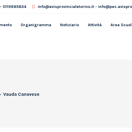
- 0119685834
info@avisprovincialetorino.it - info@pec.avisprov
amento
Organigramma
Notiziario
Attività
Area Scuol
Vauda Canavese