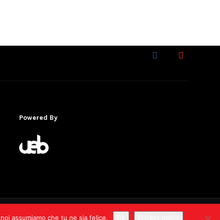
Powered By
12/2022 - D.D. Reg. Piem. n. 2507/A1419A/2022
o noi assumiamo che tu ne sia felice.
Ok
Privacy policy