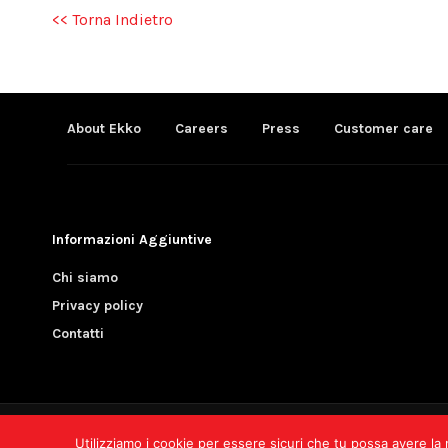
<< Torna Indietro
About Ekko
Careers
Press
Customer care
Informazioni Aggiuntive
Chi siamo
Privacy policy
Contatti
AVIS Provinciale Torino O.d.V. - Via Piave, 54 1004
Utilizziamo i cookie per essere sicuri che tu possa avere la 