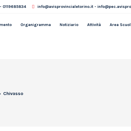
- 0119685834
info@avisprovincialetorino.it - info@pec.avisprov
amento
Organigramma
Notiziario
Attività
Area Scuol
Chivasso