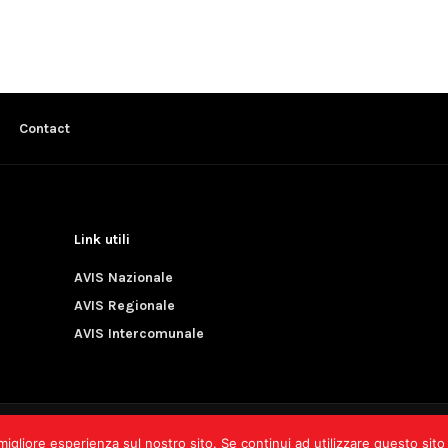
Contact
Link utili
AVIS Nazionale
AVIS Regionale
AVIS Intercomunale
4 Pianezza (TO) - CF 80085960013 - iscr. al RUNTS n. 89366 del 19/
migliore esperienza sul nostro sito. Se continui ad utilizzare questo sit