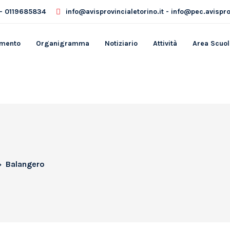
- 0119685834
info@avisprovincialetorino.it - info@pec.avisprov
amento
Organigramma
Notiziario
Attività
Area Scuol
Balangero