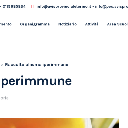
- 0119685834
info@avisprovincialetorino.it - info@pec.avisprov
amento
Organigramma
Notiziario
Attività
Area Scuol
Raccolta plasma iperimmune
 iperimmune
oria