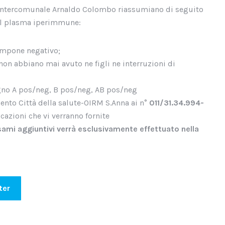
s Intercomunale Arnaldo Colombo riassumiano di seguito
del plasma iperimmune:
tampone negativo;
on abbiano mai avuto ne figli ne interruzioni di
gno A pos/neg, B pos/neg, AB pos/neg
mento Città della salute-OIRM S.Anna ai n°
011/31.34.994-
cazioni che vi verranno fornite
 esami aggiuntivi verrà esclusivamente effettuato nella
ter