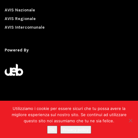
AVIS Nazionale
AVIS Regionale
AVIS Intercomunale
Powered By
Utilizziamo i cookie per essere sicuri che tu possa avere la
AVIS Provinciale Torino O.d.V. - Via Piave, 54 10044 Pianezza
migliore esperienza sul nostro sito. Se continui ad utilizzare
(TO) - CF 80085960013 - iscr. al RUNTS n. 89366 del
questo sito noi assumiamo che tu ne sia felice.
19/12/2022 - D.D. Reg. Piem. n. 2507/A1419A/2022
Ok
Privacy policy