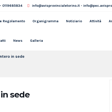
- 0119685834
info@avisprovincialetorino.it - info@pec.avisprov
 e Regolamento
Organigramma
Notiziario
Attività
A
atti
News
Galleria
intero in sede
 in sede