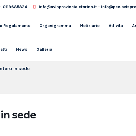
- 0119685834
info@avisprovincialetorino.it - info@pec.avisprov
 e Regolamento
Organigramma
Notiziario
Attività
A
atti
News
Galleria
intero in sede
 in sede