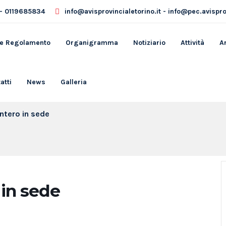
- 0119685834
info@avisprovincialetorino.it - info@pec.avisprov
 e Regolamento
Organigramma
Notiziario
Attività
A
atti
News
Galleria
intero in sede
 in sede