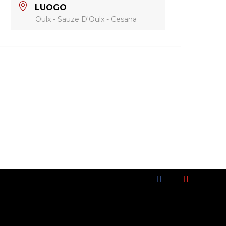
LUOGO
Oulx - Sauze D'Oulx - Cesana