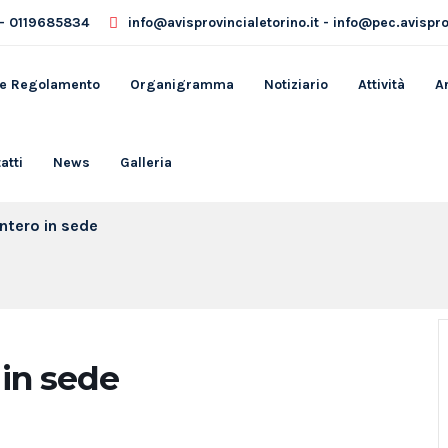
- 0119685834
info@avisprovincialetorino.it - info@pec.avisprov
 e Regolamento
Organigramma
Notiziario
Attività
A
atti
News
Galleria
intero in sede
 in sede