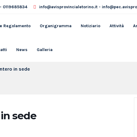
- 0119685834
info@avisprovincialetorino.it - info@pec.avisprov
 e Regolamento
Organigramma
Notiziario
Attività
A
atti
News
Galleria
intero in sede
 in sede