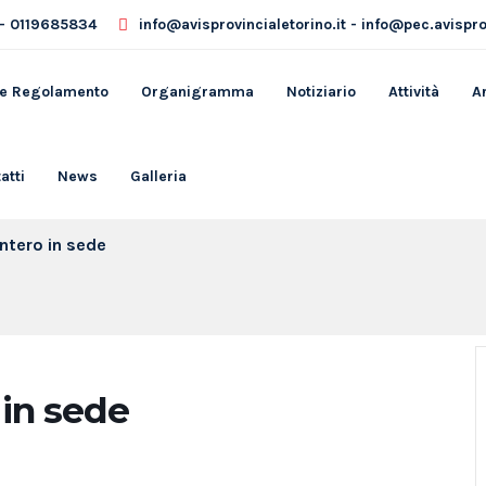
- 0119685834
info@avisprovincialetorino.it - info@pec.avisprov
 e Regolamento
Organigramma
Notiziario
Attività
A
atti
News
Galleria
intero in sede
 in sede