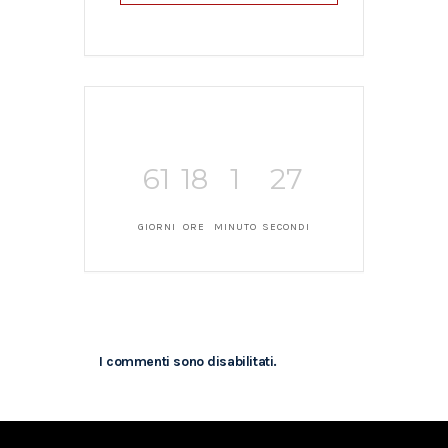
61
18
1
27
GIORNI
ORE
MINUTO
SECONDI
I commenti sono disabilitati.