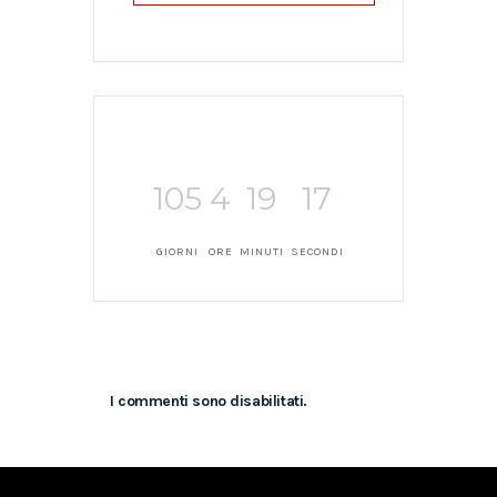
105
4
19
17
GIORNI
ORE
MINUTI
SECONDI
I commenti sono disabilitati.