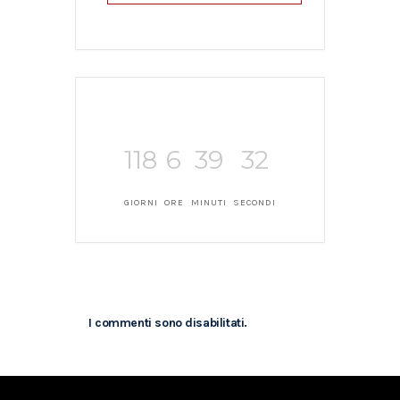
118
6
39
32
GIORNI
ORE
MINUTI
SECONDI
I commenti sono disabilitati.