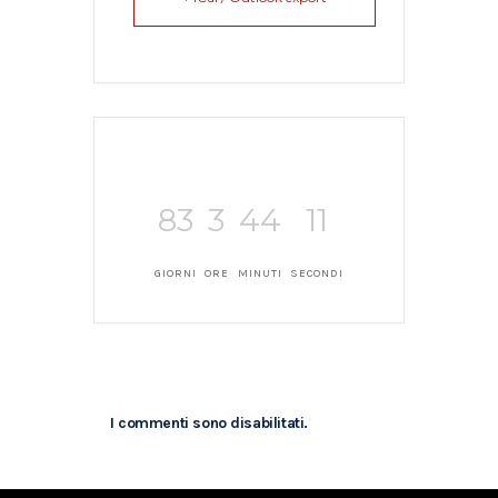
83
3
44
11
GIORNI
ORE
MINUTI
SECONDI
I commenti sono disabilitati.